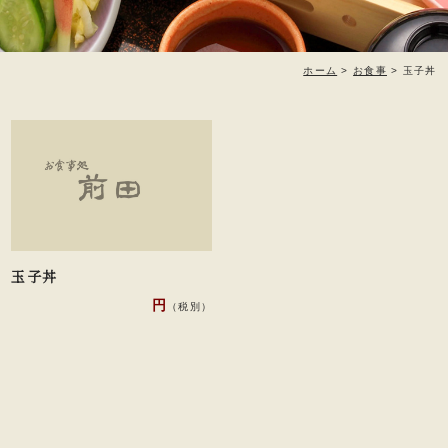
ホーム
>
お食事
>
玉子丼
玉子丼
円
（税別）