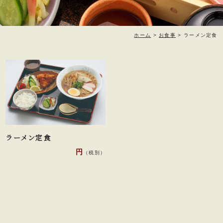
ホーム
>
お食事
>
ラーメン定食
ラーメン定食
円
（税別）