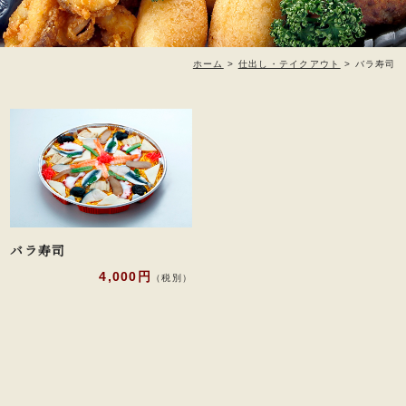
ホーム
>
仕出し・テイクアウト
>
バラ寿司
バラ寿司
4,000円
（税別）